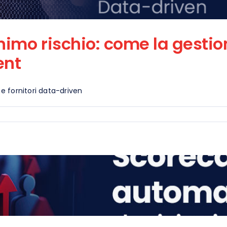
imo rischio: come la gestion
ent
e fornitori data-driven