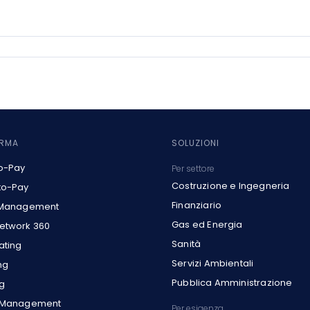
ORMA
SOLUZIONI
o-Pay
Per settore
Costruzione e Ingegneria
to-Pay
Finanziario
 Management
Gas ed Energia
etwork 360
Sanità
ating
Servizi Ambientali
ng
Pubblica Amministrazione
g
t Management
Per esigenza