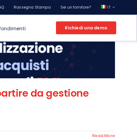
AQ
Rassegna Stampa
Sei un fornitore?
IT
Richiedi una demo
fondimenti
L’E-PROCUREMENT PER LA TUA AZIENDA
 Aziende
partire da gestione
Fissa un appuntamento
e scopri le
itori
potenzialità di Online Procurement con un
Consulente
Read More