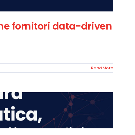
e fornitori data-driven
Read More