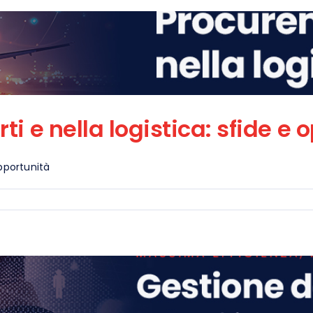
i e nella logistica: sfide e 
opportunità