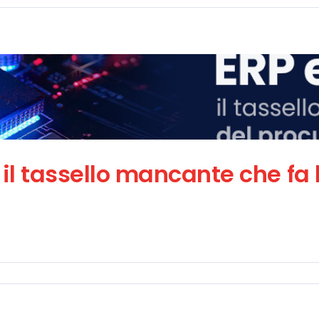
egrazione ERP
: il tassello mancante che fa 