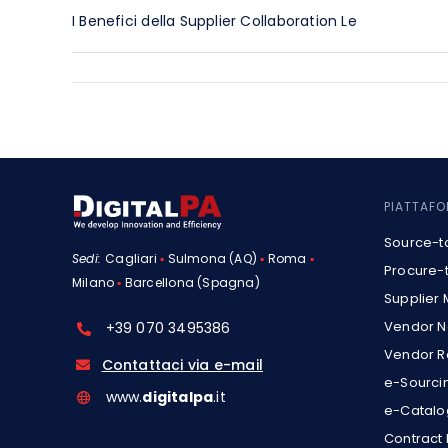
I Benefici della Supplier Collaboration Le
PIATTAF
Source-t
Sedi:
Cagliari
▪
Sulmona (AQ)
▪
Roma
▪
Procure-
Milano
▪
Barcellona (Spagna)
Supplier
Vendor N
+39 070 3495386
Vendor R
Contattaci via e-mail
e-Sourci
www.
digitalpa
.it
e-Catalo
Contrac