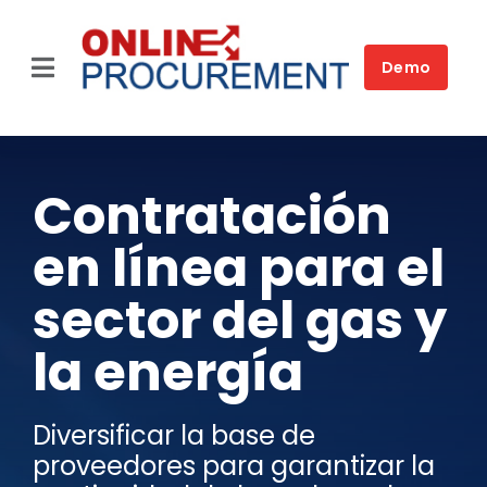
Skip
to
content
Demo
Toggle
Navigation
Home
Plataforma
Contratación
Soluciones por sector
en línea para el
Soluciones para necesidad
sector del gas y
la energía
Clientes
Quiénes somos
Diversificar la base de
proveedores para garantizar la
FAQ