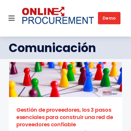
Skip
to
content
Demo
Toggle
Navigation
Home
Comunicación
Plataforma
Soluciones por sector
Soluciones para necesidad
Clientes
Gestión de proveedores, los 3 pasos
Quiénes somos
esenciales para construir una red de
proveedores confiable
FAQ