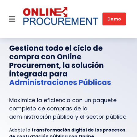
Skip
to
content
Demo
Toggle
Navigation
Home
Gestiona todo el ciclo de
Plataforma
compra con Online
Procurement, la solución
Soluciones por sector
integrada para
Administraciones Públicas
Soluciones para necesidad
Clientes
Maximice la eficiencia con un paquete
completo de compras de la
Quiénes somos
administración pública y el sector público
Adopte la
transformación digital de los procesos
FAQ
de contratación pública con Online