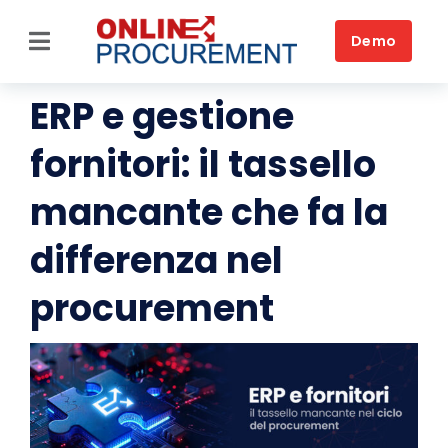
Skip
to
Demo
Toggle
content
Navigation
ERP e gestione
Home
fornitori: il tassello
Piattaforma
mancante che fa la
Soluzioni per settore
differenza nel
Soluzioni per esigenza
procurement
Clienti
Chi Siamo
Approfondimenti
Contatti