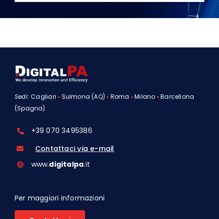
Sedi:
Cagliari
▪
Sulmona (AQ)
▪
Roma
▪
Milano
▪
Barcellona
(Spagna)
+39 070 3495386
Contattaci via e-mail
www.
digitalpa
.it
Per maggiori informazioni