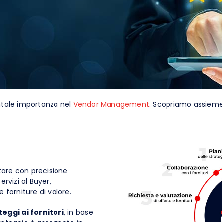
egrazione ERP
entale importanza nel
Vendor Management
. Scopriamo assieme 
tare con precisione
ervizi al Buyer,
e forniture di valore.
teggi ai fornitori
, in base