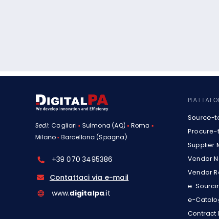
PIATTAF
Source-t
Sedi:
Cagliari
▪
Sulmona (AQ)
▪
Roma
▪
Procure-
Milano
▪
Barcellona (Spagna)
Supplier
Vendor N
+39 070 3495386
Vendor R
Contattaci via e-mail
e-Sourci
www.
digitalpa
.it
e-Catalo
Contrac