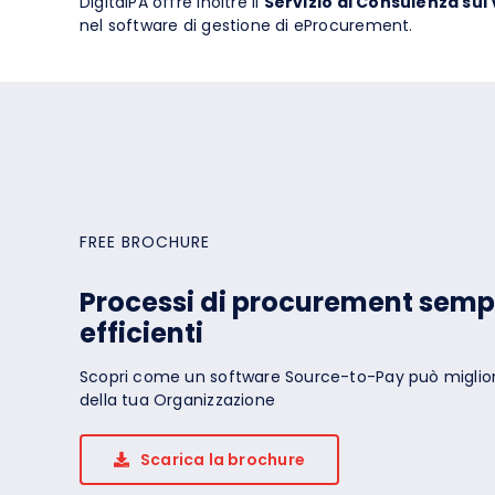
DigitalPA offre inoltre il
Servizio di Consulenza sul
nel software di gestione di eProcurement.
FREE BROCHURE
Processi di procurement sempl
efficienti
Scopri come un software Source-to-Pay può migliora
della tua Organizzazione
Scarica la brochure