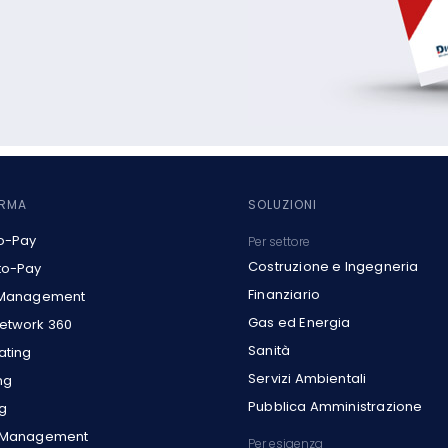
ORMA
SOLUZIONI
o-Pay
Per settore
Costruzione e Ingegneria
to-Pay
Finanziario
 Management
Gas ed Energia
etwork 360
Sanità
ating
Servizi Ambientali
ng
Pubblica Amministrazione
g
t Management
Per esigenza