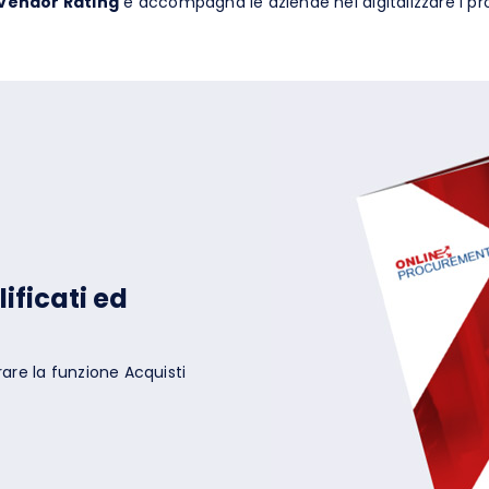
 Vendor Rating
e accompagna le aziende nel digitalizzare i p
ificati ed
re la funzione Acquisti