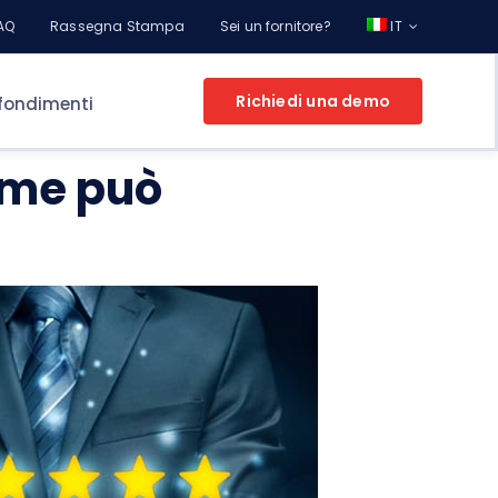
AQ
Rassegna Stampa
Sei un fornitore?
IT
Richiedi una demo
fondimenti
ome può
L’E-PROCUREMENT PER LA TUA AZIENDA
 Aziende
Fissa un appuntamento
e scopri le
itori
potenzialità di Online Procurement con un
Consulente