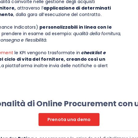
alità coinvolte nelle gestione degli acquisti
nitore,
attraverso l’
applicazione di determinati
amento
, dalla gara all’esecuzione del contratto.
mance Indicators)
personalizzabili in linea con le
o prendere in esame ad esempio:
qualità della fornitura,
consegna e flessibilità
.
rement
le KPI vengono trasformate in
checklist e
del ciclo di vita del fornitore, creando così un
 La piattaforma inoltre invia delle notifiche o alert
ionalità di Online Procurement con
Prenota una demo